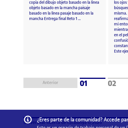
copia del dibujo objeto basado en la linea
los ojos 
objeto basado en la mancha paisaje
búsqued
basado en la linea pasaje basado en la
misma. 
mancha Entrega final Reto 1 …
reafirm
mi ento
mientra
en el pe
confusió
constan
Este ej
Página
Págin
01
02
Anterior
Información
¿Eres parte de la comunidad? Accede par
Universitat Oberta de Catalunya © 2026
Este es un espacio de trabajo personal de un/