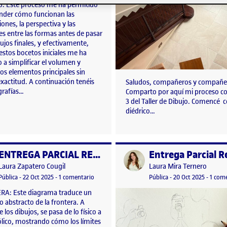
o. Este proceso me ha permitido
der cómo funcionan las
ones, la perspectiva y las
es entre las formas antes de pasar
bujos finales, y efectivamente,
 estos bocetos iniciales me ha
a simplificar el volumen y
los elementos principales sin
xactitud. A continuación tenéis
Saludos, compañeros y compañ
grafías…
Comparto por aquí mi proceso co
3 del Taller de Dibujo. Comencé c
diédrico…
ENTREGA PARCIAL RETO 2
o por
Publicado por
Publicado por
Publicado por
Laura Zapatero Cougil
Laura Mira Ternero
to 2 Taller de Dibujo
Visibilidad:
Fecha de publicación
en ENTREGA PARCIAL RETO 2
Visibilidad:
Fecha de publicació
Pública
-
22 Oct 2025
-
1 comentario
Pública
-
20 Oct 2025
-
1 com
A: Este diagrama traduce un
 abstracto de la frontera. A
e los dibujos, se pasa de lo físico a
ólico, mostrando cómo los límites