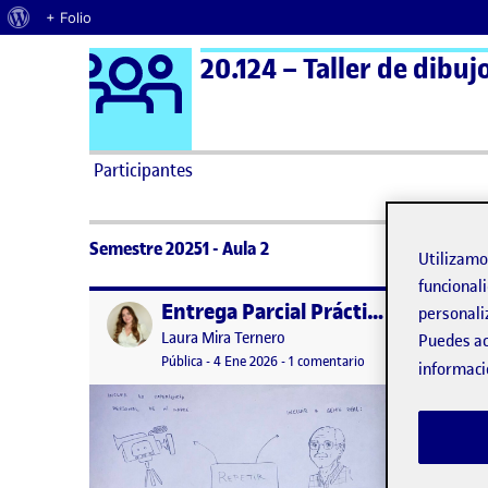
Acerca de WordPress
+ Folio
Logo Ágora
20.124 – Taller de dibuj
Saltar al contenido
Participantes
Semestre 20251 - Aula 2
Utilizam
funcionali
Entrega Parcial Práctica
Publicado por
Publicad
personali
Publicado por
Laura Mira Ternero
Puedes ac
Visibilidad:
Fecha de publicación
en Entrega Parcial Pr
Pública
-
4 Ene 2026
-
1 comentario
informaci
Durante 
objetivo
analiza
posterio
interior