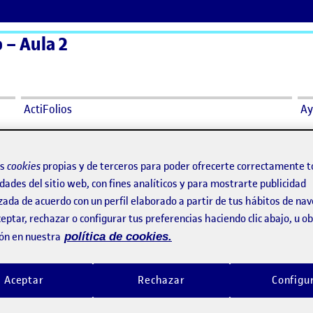
o – Aula 2
ActiFolios
Ay
os
cookies
propias y de terceros para poder ofrecerte correctamente t
dades del sitio web, con fines analíticos y para mostrarte publicidad
PRE ENTREGA RETO 3
o por
Publicado por
zada de acuerdo con un perfil elaborado a partir de tus hábitos de na
Publicado por
Publicado por
Laura Zapatero Cougil
Laura Mira Ternero
eptar, rechazar o configurar tus preferencias haciendo clic abajo, u 
áctica
Visibilidad:
Fecha de publicación
19 noviembre, 2025 8:42 pm
en PRE ENTREGA RETO 3
Visibilidad:
Fecha de publicació
Pública
-
19 Nov 2025
-
1 comentario
Pública
-
18 Nov 2025
-
1 com
ón en nuestra
política de cookies.
esta primera fase del trabajo, el
 principal ha sido observar y
Aceptar
Rechazar
Configu
r los elementos que
rmente dibujaré: el espacio
, la figura humana y el objeto