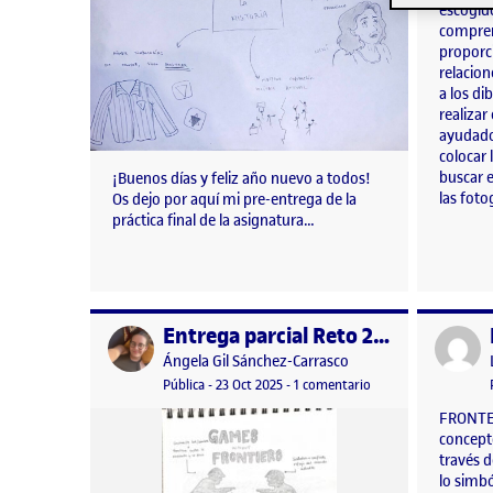
escogid
compren
proporci
relacion
a los di
realizar
ayudado 
colocar 
buscar e
¡Buenos días y feliz año nuevo a todos!
las foto
Os dejo por aquí mi pre-entrega de la
práctica final de la asignatura…
Entrega parcial Reto 2 Taller de Dibujo
Publicado por
Publicad
Publicado por
Ángela Gil Sánchez-Carrasco
Visibilidad:
Fecha de publicación
en Entrega parcial Re
Pública
-
23 Oct 2025
-
1 comentario
FRONTER
concepto
través d
lo simb