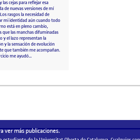
y las cejas para reflejar esa
a de nuevas versiones de mí
Los rasgos la necesidad de
ar mi identidad aún cuando todo
rno está en pleno cambio,
s que las manchas difuminadas
lo y el lazo representan la
n y la sensación de evolución
te que también me acompañan.
ercicio me ayudó…
a
a ver más publicaciones.
a estudiante de la Universitat Oberta de Catalunya. Cualquier co