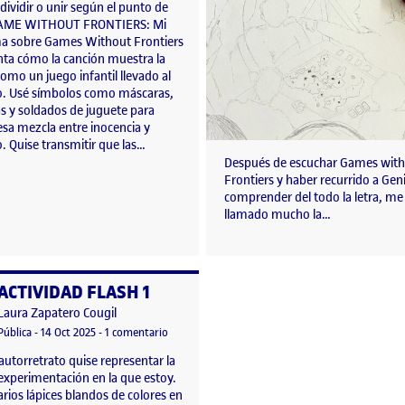
ividir o unir según el punto de
 GAME WITHOUT FRONTIERS: Mi
a sobre Games Without Frontiers
nta cómo la canción muestra la
omo un juego infantil llevado al
. Usé símbolos como máscaras,
s y soldados de juguete para
 esa mezcla entre inocencia y
o. Quise transmitir que las…
Después de escuchar Games wit
Frontiers y haber recurrido a Gen
comprender del todo la letra, me
llamado mucho la…
ACTIVIDAD FLASH 1
o por
Publicado por
Laura Zapatero Cougil
AL
Visibilidad:
Fecha de publicación
30 octubre, 2025 4:23 pm
en ACTIVIDAD FLASH 1
Pública
-
14 Oct 2025
-
1 comentario
autorretrato quise representar la
experimentación en la que estoy.
varios lápices blandos de colores en