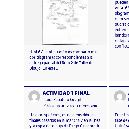
pueden d
vista.
diagram
represe
guerra c
extremo
bandera
reflejar
conflict
¡Hola! A continuación os comparto mis
dos diagramas correspondientes a la
entrega parcial del Reto 2 de Taller de
Dibujo. En este…
ACTIVIDAD 1 FINAL
Publicado por
Publicad
Publicado por
Laura Zapatero Cougil
Visibilidad:
Fecha de publicación
30 octubre, 2025 4:22 pm
en ACTIVIDAD 1 FIN
Pública
-
16 Oct 2025
-
1 comentario
Hola compañeros, os dejo mis dibujos
En este 
finales basados en la mancha y en la linea
fase de 
y la copia del dibujo de Diego Giacometti.
Utilicé 