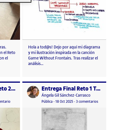
eras.
Hola a tod@s! Dejo por aquí mi diagrama
n el Reto
y mi ilustración inspirada en la canción
on el
Game Without Frontairs. Tras realizar el
análisis…
Entrega Parcial Reto 2 – Peter Gabriel y Frontera
Entrega Final Reto 1 Taller de Dibujo
Publicado por
Publicado por
Ángela Gil Sánchez-Carrasco
n
en Entrega Parcial Reto 2 – Peter Gabriel y Frontera
Visibilidad:
Fecha de publicación
18 octubre, 2025 9:47 pm
en Entrega Final Reto
entario
Pública
-
18 Oct 2025
-
3 comentarios